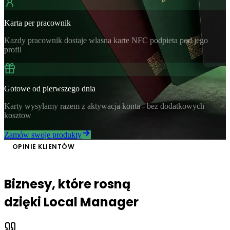
Karta per pracownik
Kazdy pracownik dostaje wlasna karte NFC podpieta pod jego
profil
Gotowe od pierwszego dnia
Karty wysylamy razem z aktywacja konta - bez dodatkowych
kosztow
Zamów swoje produkty
OPINIE KLIENTÓW
Biznesy, które rosną
dzięki Local Manager