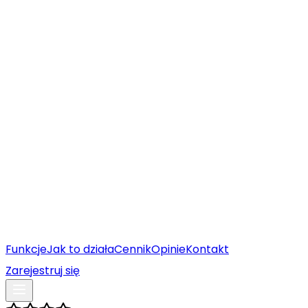
Funkcje
Jak to działa
Cennik
Opinie
Kontakt
Zarejestruj się
Umów prezentację