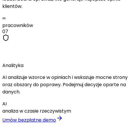
klientów.
∞
pracowników
07
Analiza Sentymentu
Analityka
AI analizuje wzorce w opiniach i wskazuje mocne strony
oraz obszary do poprawy. Podejmuj decyzje oparte na
danych.
AI
analiza w czasie rzeczywistym
Umów bezpłatne demo