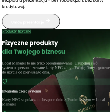
Bezpłatna prezentacja - bez zobowiązań, bez karty
kredytowej.
Umów prezentację
Produkty fizyczne
Fizyczne produkty
dla Twojego biznesu
Local Manager to nie tylko oprogramowanie. Uzupełnij swój
system o spersonalizowane karty NFC z logo Twojej firmy - gotowe
do uzycia od pierwszego dnia.
Integralna czesc systemu
Karty NFC sa polaczone bezposrednio z Twoim kontem w Local
Manager