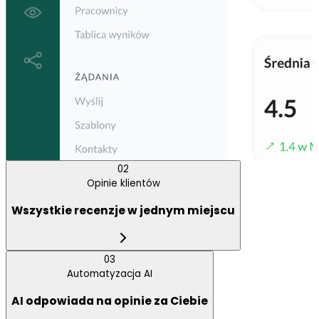
02
Opinie klientów
Wszystkie recenzje w jednym miejscu
03
Przeglądaj i odpowiadaj na recenzje z Google,
Automatyzacja AI
Facebook i innych platform bezpośrednio z Local
AI odpowiada na opinie za Ciebie
Manager. Odpowiedzi AI pojawiają się automatycznie -